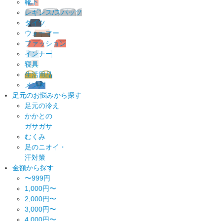
靴下
レギンス/スパッツ
タイツ
ウォーマー
ファッション
インナー
寝具
生活用品
メンズ
足元のお悩みから探す
足元の冷え
かかとの
ガサガサ
むくみ
足のニオイ・
汗対策
金額から探す
〜999円
1,000円〜
2,000円〜
3,000円〜
4,000円〜