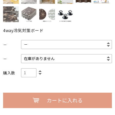
4way冷気対策ボード
－
－
購入数
カートに入れる