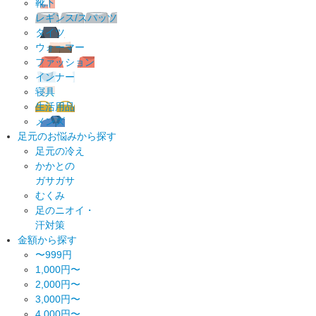
靴下
レギンス/スパッツ
タイツ
ウォーマー
ファッション
インナー
寝具
生活用品
メンズ
足元のお悩みから探す
足元の冷え
かかとの
ガサガサ
むくみ
足のニオイ・
汗対策
金額から探す
〜999円
1,000円〜
2,000円〜
3,000円〜
4,000円〜