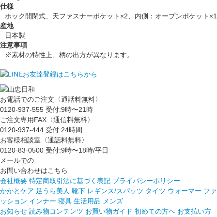
仕様
ホック開閉式、天ファスナーポケット×2、内側：オープンポケット×1
産地
日本製
注意事項
※素材の特性上、柄の出方が異なります。
お電話でのご注文〈通話料無料〉
0120-937-555
受付:9時〜21時
ご注文専用FAX〈通信料無料〉
0120-937-444
受付:24時間
お客様相談室〈通話料無料〉
0120-83-0500
受付:9時〜18時/平日
メールでの
お問い合わせはこちら
会社概要
特定商取引法に基づく表記
プライバシーポリシー
かかとケア 足うら美人
靴下
レギンス/スパッツ
タイツ
ウォーマー
ファ
ッション
インナー
寝具
生活用品
メンズ
お知らせ
読み物コンテンツ
お買い物ガイド
初めての方へ
お支払い方