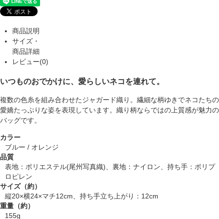
商品説明
サイズ・
商品詳細
レビュー(0)
いつものおでかけに、愛らしいネコを連れて。
複数の色糸を組み合わせたジャガード織り。繊細な柄ゆきでネコたちの
愛嬌たっぷりな姿を表現しています。織り柄ならではの上質感が魅力の
バッグです。
カラー
ブルー / オレンジ
品質
表地：ポリエステル(尾州写真織)、裏地：ナイロン、持ち手：ポリプ
ロピレン
サイズ（約）
縦20×横24×マチ12cm、持ち手立ち上がり：12cm
重量（約）
155g