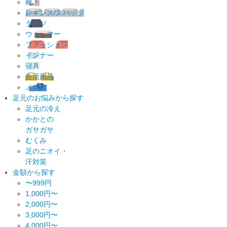
靴下
レギンス/スパッツ
タイツ
ウォーマー
ファッション
インナー
寝具
生活用品
メンズ
足元のお悩みから探す
足元の冷え
かかとの
ガサガサ
むくみ
足のニオイ・
汗対策
金額から探す
〜999円
1,000円〜
2,000円〜
3,000円〜
4,000円〜