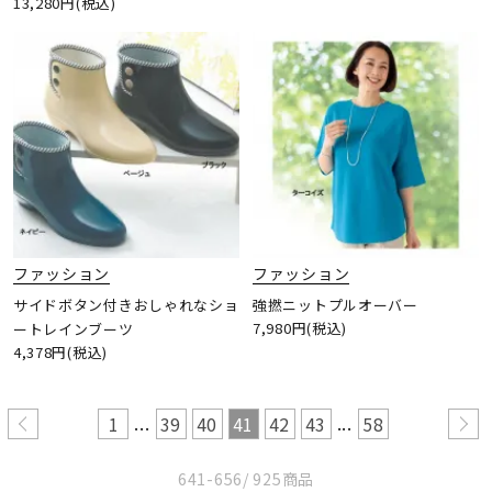
13,280円(税込)
ファッション
ファッション
サイドボタン付きおしゃれなショ
強撚ニットプルオーバー
7,980円(税込)
ートレインブーツ
4,378円(税込)
...
...
1
39
40
41
42
43
58
641-656
/ 925商品