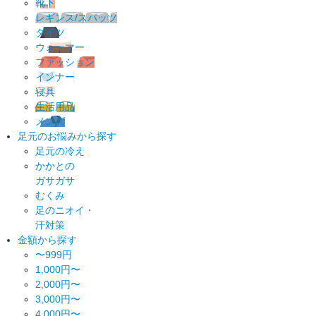
靴下
レギンス/スパッツ
タイツ
ウォーマー
ファッション
インナー
寝具
生活用品
メンズ
足元のお悩みから探す
足元の冷え
かかとの
ガサガサ
むくみ
足のニオイ・
汗対策
金額から探す
〜999円
1,000円〜
2,000円〜
3,000円〜
4,000円〜