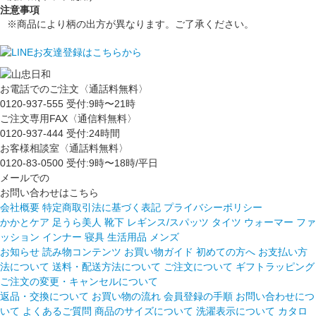
注意事項
※商品により柄の出方が異なります。ご了承ください。
お電話でのご注文〈通話料無料〉
0120-937-555
受付:9時〜21時
ご注文専用FAX〈通信料無料〉
0120-937-444
受付:24時間
お客様相談室〈通話料無料〉
0120-83-0500
受付:9時〜18時/平日
メールでの
お問い合わせはこちら
会社概要
特定商取引法に基づく表記
プライバシーポリシー
かかとケア 足うら美人
靴下
レギンス/スパッツ
タイツ
ウォーマー
ファ
ッション
インナー
寝具
生活用品
メンズ
お知らせ
読み物コンテンツ
お買い物ガイド
初めての方へ
お支払い方
法について
送料・配送方法について
ご注文について
ギフトラッピング
ご注文の変更・キャンセルについて
返品・交換について
お買い物の流れ
会員登録の手順
お問い合わせにつ
いて
よくあるご質問
商品のサイズについて
洗濯表示について
カタロ