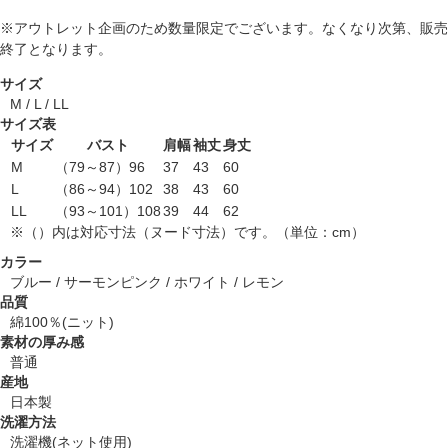
※アウトレット企画のため数量限定でございます。なくなり次第、販売
終了となります。
サイズ
M / L / LL
サイズ表
サイズ
バスト
肩幅
袖丈
身丈
M
（79～87）96
37
43
60
L
（86～94）102
38
43
60
LL
（93～101）108
39
44
62
※（）内は対応寸法（ヌード寸法）です。（単位：cm）
カラー
ブルー / サーモンピンク / ホワイト / レモン
品質
綿100％(ニット)
素材の厚み感
普通
産地
日本製
洗濯方法
洗濯機(ネット使用)