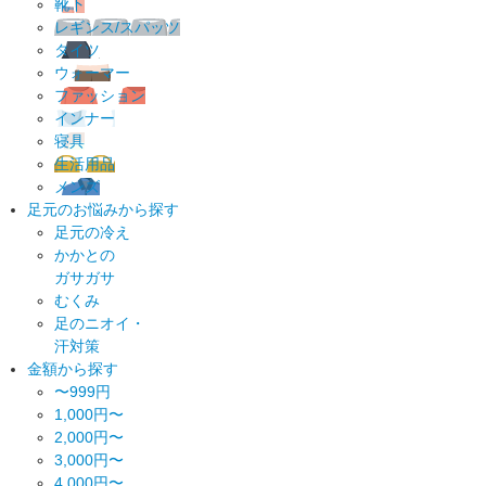
靴下
レギンス/スパッツ
タイツ
ウォーマー
ファッション
インナー
寝具
生活用品
メンズ
足元のお悩みから探す
足元の冷え
かかとの
ガサガサ
むくみ
足のニオイ・
汗対策
金額から探す
〜999円
1,000円〜
2,000円〜
3,000円〜
4,000円〜