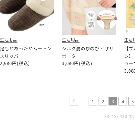
生活用品
生活用品
生活
足もとあったかムートン
シルク混のびのびヒザサ
【ブ
スリッパ
ポーター
ン】
2,980円(税込)
3,080円(税込)
ラー
3,0
1
2
3
4
5
33-48
/ 430商